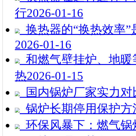
行
2026-01-16
换热器的“换热效率”
2026-01-16
和燃气壁挂炉、地暖
热
2026-01-15
国内锅炉厂家实力对
锅炉长期停用保护方
环保风暴下：燃气锅