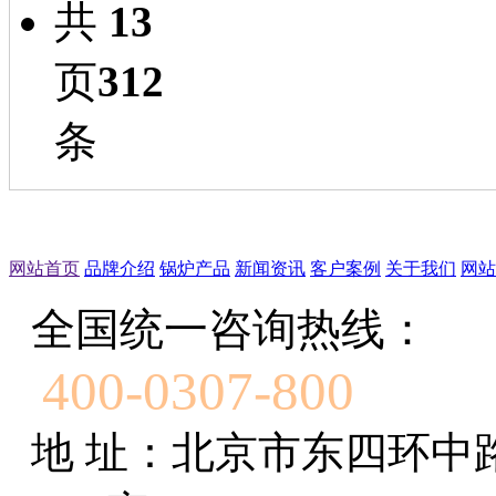
共
13
页
312
条
网站首页
品牌介绍
锅炉产品
新闻资讯
客户案例
关于我们
网站
全国统一咨询热线：
400-0307-800
地 址：北京市东四环中